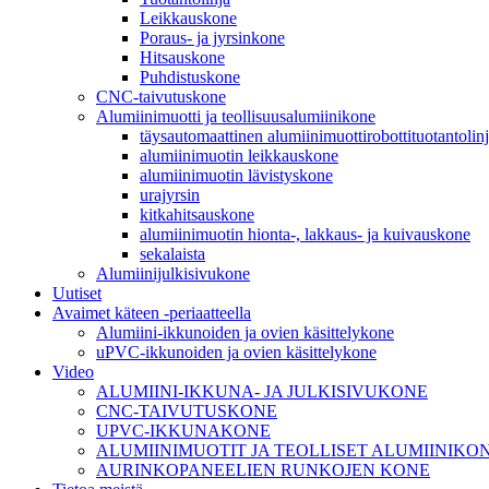
Leikkauskone
Poraus- ja jyrsinkone
Hitsauskone
Puhdistuskone
CNC-taivutuskone
Alumiinimuotti ja teollisuusalumiinikone
täysautomaattinen alumiinimuottirobottituotantolin
alumiinimuotin leikkauskone
alumiinimuotin lävistyskone
urajyrsin
kitkahitsauskone
alumiinimuotin hionta-, lakkaus- ja kuivauskone
sekalaista
Alumiinijulkisivukone
Uutiset
Avaimet käteen -periaatteella
Alumiini-ikkunoiden ja ovien käsittelykone
uPVC-ikkunoiden ja ovien käsittelykone
Video
ALUMIINI-IKKUNA- JA JULKISIVUKONE
CNC-TAIVUTUSKONE
UPVC-IKKUNAKONE
ALUMIINIMUOTIT JA TEOLLISET ALUMIINIKO
AURINKOPANEELIEN RUNKOJEN KONE