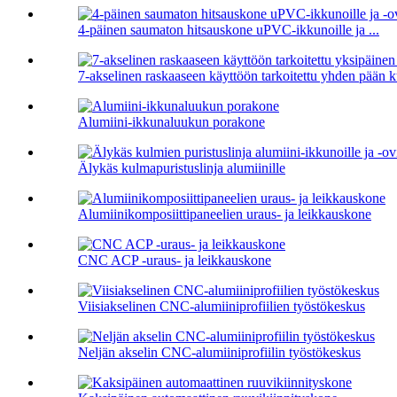
4-päinen saumaton hitsauskone uPVC-ikkunoille ja ...
7-akselinen raskaaseen käyttöön tarkoitettu yhden pään k
Alumiini-ikkunaluukun porakone
Älykäs kulmapuristuslinja alumiinille
Alumiinikomposiittipaneelien uraus- ja leikkauskone
CNC ACP -uraus- ja leikkauskone
Viisiakselinen CNC-alumiiniprofiilien työstökeskus
Neljän akselin CNC-alumiiniprofiilin työstökeskus