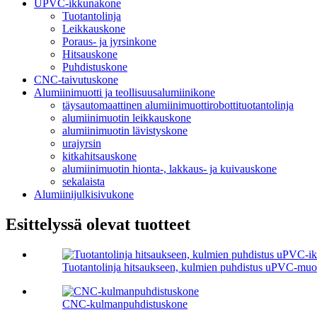
UPVC-ikkunakone
Tuotantolinja
Leikkauskone
Poraus- ja jyrsinkone
Hitsauskone
Puhdistuskone
CNC-taivutuskone
Alumiinimuotti ja teollisuusalumiinikone
täysautomaattinen alumiinimuottirobottituotantolinja
alumiinimuotin leikkauskone
alumiinimuotin lävistyskone
urajyrsin
kitkahitsauskone
alumiinimuotin hionta-, lakkaus- ja kuivauskone
sekalaista
Alumiinijulkisivukone
Esittelyssä olevat tuotteet
Tuotantolinja hitsaukseen, kulmien puhdistus uPVC-muovi
CNC-kulmanpuhdistuskone