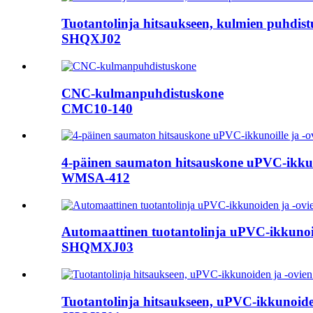
Tuotantolinja hitsaukseen, kulmien puhdistu
SHQXJ02
CNC-kulmanpuhdistuskone
CMC10-140
4-päinen saumaton hitsauskone uPVC-ikkunoi
WMSA-412
Automaattinen tuotantolinja uPVC-ikkunoid
SHQMXJ03
Tuotantolinja hitsaukseen, uPVC-ikkunoide