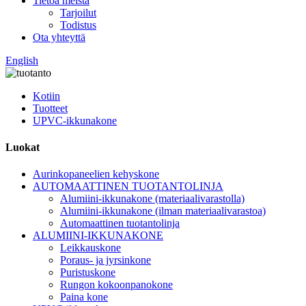
Tietoa meistä
Tarjoilut
Todistus
Ota yhteyttä
English
Kotiin
Tuotteet
UPVC-ikkunakone
Luokat
Aurinkopaneelien kehyskone
AUTOMAATTINEN TUOTANTOLINJA
Alumiini-ikkunakone (materiaalivarastolla)
Alumiini-ikkunakone (ilman materiaalivarastoa)
Automaattinen tuotantolinja
ALUMIINI-IKKUNAKONE
Leikkauskone
Poraus- ja jyrsinkone
Puristuskone
Rungon kokoonpanokone
Paina kone