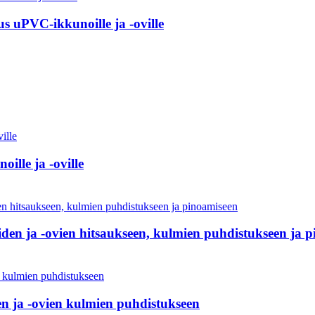
s uPVC-ikkunoille ja -oville
lle ja -oville
en ja -ovien hitsaukseen, kulmien puhdistukseen ja 
n ja -ovien kulmien puhdistukseen