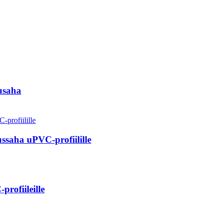
usaha
ssaha uPVC-profiilille
rofiileille