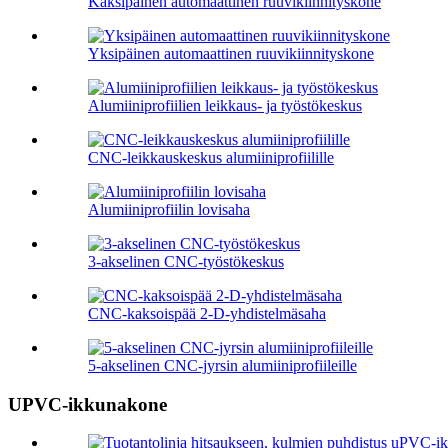
Kaksipäinen automaattinen ruuvikiinnityskone
Yksipäinen automaattinen ruuvikiinnityskone
Alumiiniprofiilien leikkaus- ja työstökeskus
CNC-leikkauskeskus alumiiniprofiilille
Alumiiniprofiilin lovisaha
3-akselinen CNC-työstökeskus
CNC-kaksoispää 2-D-yhdistelmäsaha
5-akselinen CNC-jyrsin alumiiniprofiileille
UPVC-ikkunakone