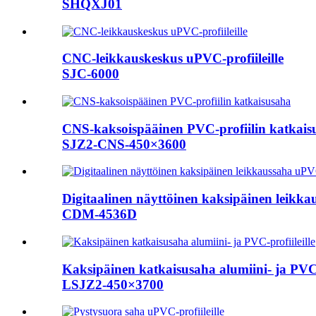
SHQXJ01
CNC-leikkauskeskus uPVC-profiileille
SJC-6000
CNS-kaksoispääinen PVC-profiilin katkais
SJZ2-CNS-450×3600
Digitaalinen näyttöinen kaksipäinen leikkau
CDM-4536D
Kaksipäinen katkaisusaha alumiini- ja PVC-p
LSJZ2-450×3700