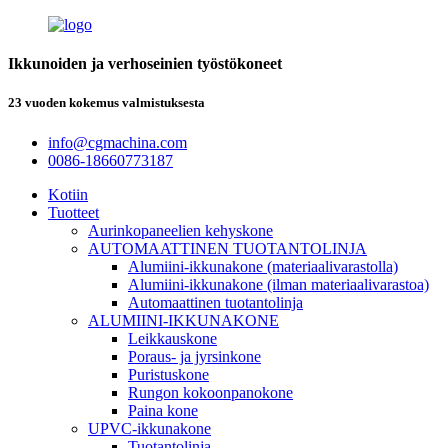
Ikkunoiden ja verhoseinien työstökoneet
23 vuoden kokemus valmistuksesta
info@cgmachina.com
0086-18660773187
Kotiin
Tuotteet
Aurinkopaneelien kehyskone
AUTOMAATTINEN TUOTANTOLINJA
Alumiini-ikkunakone (materiaalivarastolla)
Alumiini-ikkunakone (ilman materiaalivarastoa)
Automaattinen tuotantolinja
ALUMIINI-IKKUNAKONE
Leikkauskone
Poraus- ja jyrsinkone
Puristuskone
Rungon kokoonpanokone
Paina kone
UPVC-ikkunakone
Tuotantolinja